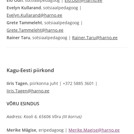
Elo Õun
, sotsiaalpedagoog |
Elo.Oun@harno.ee
Evelyn Kullarand
, sotsiaalpedagoog |
Evelyn.Kullarand@harno.ee
Grete Tammeleht
, sotsiaalpedagoog |
Grete.Tammeleht@harno.ee
Rainer Taru
, sotsiaalpedagoog |
Rainer.Taru@harno.ee
Kagu-Eesti
piirkond
Iiris Tagen
, piirkonna juht | +372 5885 3601 |
Iiris.Tagen@harno.ee
VÕRU ESINDUS
Aadress: Kooli 6, 65606 Võru (III korrus)
Merike Mägise,
eripedagoog |
Merike.Magise@harno.ee