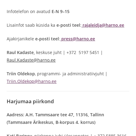
Infotelefon on avatud
E-N 9–15
Lisainfot saab küsida ka
e-posti teel
:
rajaleidja@harno.ee
Ajakirjanikele
e-posti teel
:
press@harno.ee
Raul Kadaste,
keskuse juht | +372 5197 5451 |
Raul.Kadaste@harno.ee
Triin Oldekop
, programmi- ja administratiivjuht |
Triin.Oldekop@harno.ee
Harjumaa
piirkond
Aadress: A.H. Tammsaare tee 47, 11316, Tallinn
(Tammsaare Ärikeskus, B-korpus 4. korrus)
Kati Barinov
, piirkonna juhi ülesannetes | + 372 5885 3616