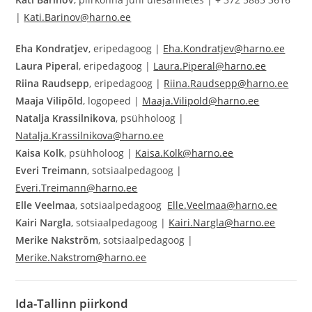
|
Kati.Barinov@harno.ee
Eha Kondratjev
, eripedagoog |
Eha.Kondratjev@harno.ee
Laura Piperal
, eripedagoog |
Laura.Piperal@harno.ee
Riina Raudsepp
, eripedagoog |
Riina.Raudsepp@harno.ee
Maaja Vilipõld
, logopeed |
Maaja.Vilipold@harno.ee
Natalja Krassilnikova
, psühholoog |
Natalja.Krassilnikova@harno.ee
Kaisa Kolk
, psühholoog |
Kaisa.Kolk@harno.ee
Everi Treimann
, sotsiaalpedagoog |
Everi.Treimann@harno.ee
Elle Veelmaa
, sotsiaalpedagoog
Elle.Veelmaa@harno.ee
Kairi Nargla
, sotsiaalpedagoog |
Kairi.Nargla@harno.ee
Merike Nakström
, sotsiaalpedagoog |
Merike.Nakstrom@harno.ee
Ida-Tallinn
piirkond