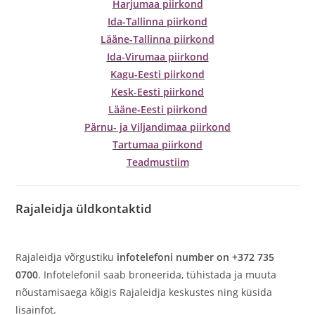
Harjumaa piirkond
Ida-Tallinna piirkond
Lääne-Tallinna piirkond
Ida-Virumaa piirkond
Kagu-Eesti piirkond
Kesk-Eesti piirkond
Lääne-Eesti piirkond
Pärnu- ja Viljandimaa piirkond
Tartumaa piirkond
Teadmustiim
Rajaleidja üldkontaktid
Rajaleidja võrgustiku
infotelefoni number on +372 735
0700
. Infotelefonil saab broneerida, tühistada ja muuta
nõustamisaega kõigis Rajaleidja keskustes ning küsida
lisainfot.