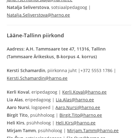
Natalja Seliverstova
, sotsiaalpedagoog |
Natalja.Seliverstova@harno.ee
Lääne-Tallinn
piirkond
Aadress: A.H. Tammsaare tee 47, 11316, Tallinn
(Tammsaare Ärikeskus, B-korpus 4. korrus)
Kersti Schamardin
, piirkonna juht |+372 5553 1786 |
Kersti.Schamardin@harno.ee
Kerli Koval
, eripedagoog |
Kerli.Koval@harno.ee
Lia Alas
, eripedagoog |
Lia.Alas@harno.ee
Aaro Nursi
, logopeed |
Aaro.Nursi@harno.ee
Birgit Tito,
psühholoog |
Birgit.Tito@harno.ee
Heli Kirs
, psühholoog |
Heli.Kirs@harno.ee
Mirjam Tamm
, psühholoog |
Mirjam.Tamm@harno.ee