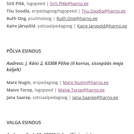
Sirli Pikk,
logopeed |
Sirli.Pikk@harno.ee
Tiiu Soodla,
eripedagoog/logopeed |
Tiiu.Soodla@harno.ee
Ruth Ong
, psühholoog |
Ruth.Ong@harno.ee
Kaire Järvpõld
, sotsiaalpedagoog |
Kaire.Jarvpold@harno.ee
PÕLVA ESINDUS
Aadress: J. Käisi 2, 63308 Põlva (II korrus, sissepääs maja
küljelt)
Mare Nugin,
eripedagoog |
Mare.Nugin@harno.ee
Maive Torop,
logopeed |
Maive.Torop@harno.ee
Jana Saarep
, sotsiaalpedagoog |
Jana.Saarep@harno.ee
VALGA ESINDUS