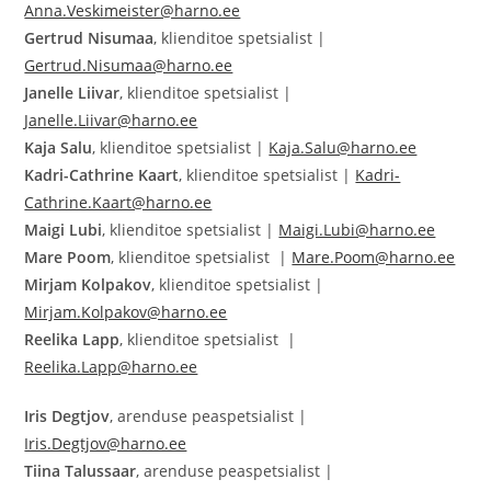
Anna.Veskimeister@harno.ee
Gertrud Nisumaa
, klienditoe spetsialist |
Gertrud.Nisumaa@harno.ee
Janelle Liivar
, klienditoe spetsialist |
Janelle.Liivar@harno.ee
Kaja Salu
, klienditoe spetsialist |
Kaja.Salu@harno.ee
Kadri-Cathrine Kaart
, klienditoe spetsialist |
Kadri-
Cathrine.Kaart@harno.ee
Maigi Lubi
, klienditoe spetsialist |
Maigi.Lubi@harno.ee
Mare Poom
, klienditoe spetsialist |
Mare.Poom@harno.ee
Mirjam Kolpakov
, klienditoe spetsialist |
Mirjam.Kolpakov@harno.ee
Reelika Lapp
, klienditoe spetsialist |
Reelika.Lapp@harno.ee
Iris Degtjov
, arenduse peaspetsialist |
Iris.Degtjov@harno.ee
Tiina Talussaar
, arenduse peaspetsialist |