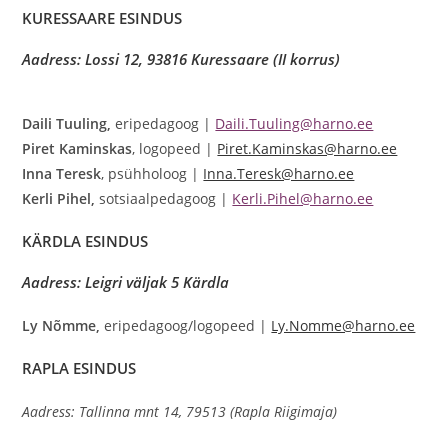
KURESSAARE ESINDUS
Aadress: Lossi 12, 93816 Kuressaare (II korrus)
Daili Tuuling,
eripedagoog |
Daili.Tuuling@harno.ee
Piret Kaminskas
, logopeed |
Piret.Kaminskas@harno.ee
Inna Teresk
, psühholoog |
Inna.Teresk@harno.ee
Kerli Pihel,
sotsiaalpedagoog |
Kerli.Pihel@harno.ee
KÄRDLA ESINDUS
Aadress: Leigri väljak 5 Kärdla
Ly Nõmme,
eripedagoog/logopeed |
Ly.Nomme@harno.ee
RAPLA ESINDUS
Aadress: Tallinna mnt 14, 79513 (Rapla Riigimaja)