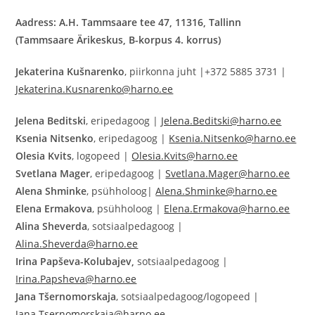
Aadress: A.H. Tammsaare tee 47, 11316, Tallinn
(Tammsaare Ärikeskus, B-korpus 4. korrus)
Jekaterina Kušnarenko
, piirkonna juht |+372 5885 3731 |
Jekaterina.Kusnarenko@harno.ee
Jelena Beditski
, eripedagoog |
Jelena.Beditski@harno.ee
Ksenia Nitsenko
, eripedagoog |
Ksenia.Nitsenko@harno.ee
Olesia Kvits
, logopeed |
Olesia.Kvits@harno.ee
Svetlana Mager
, eripedagoog |
Svetlana.Mager@harno.ee
Alena Shminke
, psühholoog|
Alena.Shminke@harno.ee
Elena Ermakova
, psühholoog |
Elena.Ermakova@harno.ee
Alina Sheverda
, sotsiaalpedagoog |
Alina.Sheverda@harno.ee
Irina Papševa-Kolubajev,
sotsiaalpedagoog |
Irina.Papsheva@harno.ee
Jana Tšernomorskaja
, sotsiaalpedagoog/logopeed |
Jana.Tsernomorskaja@harno.ee