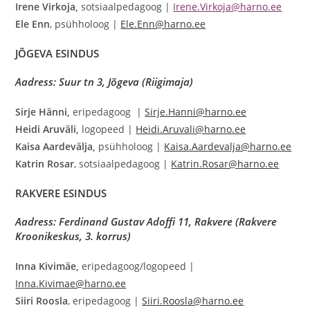
Irene Virkoja,
sotsiaalpedagoog |
Irene.Virkoja@harno.ee
Ele Enn
, psühholoog |
Ele.Enn@harno.ee
JÕGEVA ESINDUS
Aadress: Suur tn 3, Jõgeva (Riigimaja)
Sirje Hänni,
eripedagoog |
Sirje.Hanni@harno.ee
Heidi Aruväli,
logopeed |
Heidi.Aruvali@harno.ee
Kaisa Aardevälja,
psühholoog |
Kaisa.Aardevalja@harno.ee
Katrin Rosar
, sotsiaalpedagoog |
Katrin.Rosar@harno.ee
RAKVERE ESINDUS
Aadress: Ferdinand Gustav Adoffi 11, Rakvere (Rakvere
Kroonikeskus, 3. korrus)
Inna Kivimäe,
eripedagoog/logopeed |
Inna.Kivimae@harno.ee
Siiri Roosla
, eripedagoog |
Siiri.Roosla@harno.ee