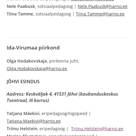
Nele Paabusk,
sotsiaalpedagoog |
Nele.Paabusk@harno.ee
Tiina Tamme,
sotsiaalpedagoog |
Tiina.Tamme@harno.ee
Ida-Virumaa piirkond
Olga Hodakovskaja,
piirkonna juht,
Olga.Hodakovskaja@harno.ee
JÕHVI ESINDUS
Aadress: Keskväljak 4, 41531 Jõhvi (kaubanduskeskus
Tsentraal, III korrus)
Tatjana Mäekivi
, eripedagoog/logopeed |
Tatjana.Maekivi@harno.ee
Triinu Helstein
, eripedagoog |
Triinu.Helstein@harno.ee