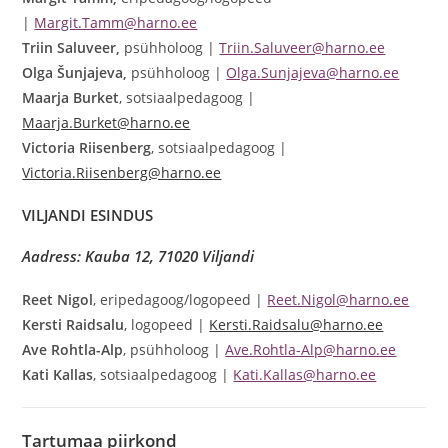
|
Margit.Tamm@harno.ee
Triin Saluveer,
psühholoog |
Triin.Saluveer@harno.ee
Olga Šunjajeva,
psühholoog |
Olga.Sunjajeva@harno.ee
Maarja Burket
, sotsiaalpedagoog |
Maarja.Burket@harno.ee
Victoria Riisenberg
, sotsiaalpedagoog |
Victoria.Riisenberg@harno.ee
VILJANDI ESINDUS
Aadress: Kauba 12, 71020 Viljandi
Reet Nigol
, eripedagoog/logopeed |
Reet.Nigol@harno.ee
Kersti Raidsalu
, logopeed |
Kersti.Raidsalu@harno.ee
Ave Rohtla-Alp
, psühholoog |
Ave.Rohtla-Alp@harno.ee
Kati Kallas
, sotsiaalpedagoog |
Kati.Kallas@harno.ee
Tartumaa
piirkond