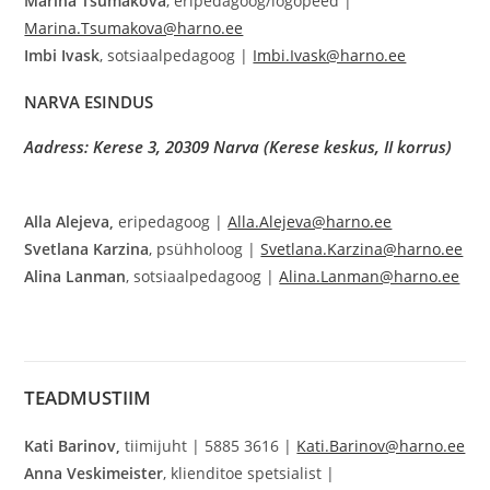
Marina Tšumakova
, eripedagoog/logopeed |
Marina.Tsumakova@harno.ee
Imbi Ivask
, sotsiaalpedagoog |
Imbi.Ivask@harno.ee
NARVA ESINDUS
Aadress: Kerese 3, 20309 Narva (Kerese keskus, II korrus)
Alla Alejeva,
eripedagoog |
Alla.Alejeva@harno.ee
Svetlana Karzina
, psühholoog |
Svetlana.Karzina@harno.ee
Alina Lanman
, sotsiaalpedagoog |
Alina.Lanman@harno.ee
TEADMUSTIIM
Kati Barinov,
tiimijuht | 5885 3616 |
Kati.Barinov@harno.ee
Anna Veskimeister
, klienditoe spetsialist |