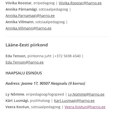
Viivika Roostar,
eripedagoog |
Viivika.Roostar@harno.ee
Annika Pärnamägi
, sotsiaalpedagoog |
Annika.Parnamagi@harno.ee
Annika Villmann
, sotsiaalpedagoog |
Annika.Villmann@harno.ee
Lääne-Eesti
piirkond
Eda Tenson,
piirkonna juht |+372 5698 4340 |
Eda.Tenson@harno.ee
HAAPSALU ESINDUS
Aadress: Jaama 17, 90507 Haapsalu (II korrus)
Ly Nõmme
, eripedagoog/logopeed |
Ly.Nomme@harno.ee
Kärt Lusmägi
, psühholoog |
Kart.Lusmagi@harno.ee
Veera Kovtun,
sotsiaalpedagoog |
Veera.Kovtun@harno.ee