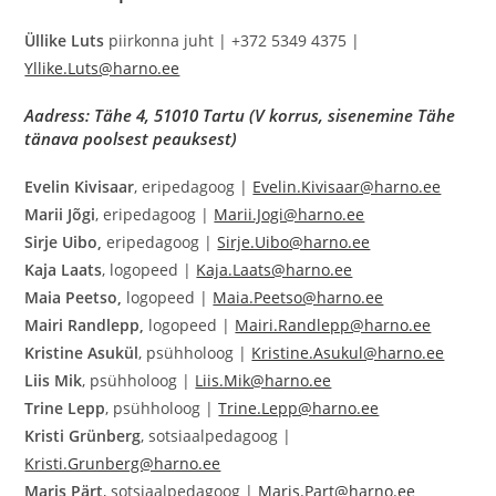
Üllike Luts
piirkonna juht | +372 5349 4375 |
Yllike.Luts@harno.ee
Aadress: Tähe 4, 51010 Tartu (V korrus, sisenemine
Tähe
tänava poolsest peauksest
)
Evelin Kivisaar
, eripedagoog |
Evelin.Kivisaar@harno.ee
Marii Jõgi
, eripedagoog |
Marii.Jogi@harno.ee
Sirje Uibo,
eripedagoog |
Sirje.Uibo@harno.ee
Kaja Laats
, logopeed |
Kaja.Laats@harno.ee
Maia Peetso,
logopeed |
Maia.Peetso@harno.ee
Mairi Randlepp,
logopeed |
Mairi.Randlepp@harno.ee
Kristine Asukül
, psühholoog |
Kristine.Asukul@harno.ee
Liis Mik
, psühholoog |
Liis.Mik@harno.ee
Trine Lepp
, psühholoog |
Trine.Lepp@harno.ee
Kristi Grünberg
, sotsiaalpedagoog |
Kristi.Grunberg@harno.ee
Maris Pärt
, sotsiaalpedagoog |
Maris.Part@harno.ee