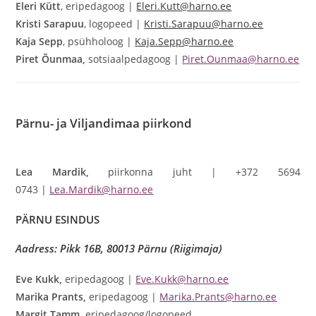
Eleri Kütt
, eripedagoog |
Eleri.Kutt@harno.ee
Kristi Sarapuu
, logopeed |
Kristi.Sarapuu@harno.ee
Kaja Sepp
, psühholoog |
Kaja.Sepp@harno.ee
Piret Õunmaa,
sotsiaalpedagoog |
Piret.Ounmaa@harno.ee
Pärnu- ja Viljandimaa
piirkond
Lea Mardik,
piirkonna juht | +372 5694
0743 |
Lea.Mardik@harno.ee
PÄRNU ESINDUS
Aadress: Pikk 16B, 80013 Pärnu (Riigimaja)
Eve Kukk,
eripedagoog |
Eve.Kukk@harno.ee
Marika Prants,
eripedagoog |
Marika.Prants@harno.ee
Margit Tamm,
eripedagoog/logopeed