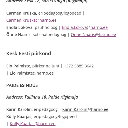
Aadress: Kesk 12, 68203 Valga (Riigimaja)
Carmen Kruška,
eripedagoog/logopeed |
Carmen.Kruska@harno.ee
Endla Lõkova,
psühholoog |
Endla.Lokova@harno.ee
Õnne Naaris,
sotsiaalpedagoog |
Onne.Naaris@harno.ee
Kesk-Eesti
piirkond
Elo Palmiste
, piirkonna juht | +372 5885 3642
|
Elo.Palmiste@harno.ee
PAIDE ESINDUS
Aadress:
Tallinna 18
, Paide riigimaja
Karin Karolin
, eripedagoog |
Karin.Karolin@harno.ee
Külly Kaarjas,
eripedagoog/logopeed
|
Kully.Kaarjas@harno.ee