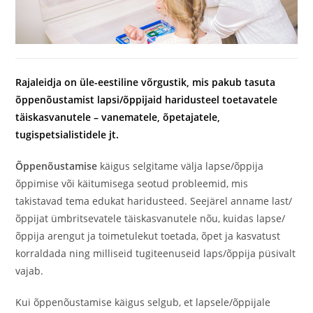
Rajaleidja on üle-eestiline võrgustik, mis pakub tasuta
õppenõustamist lapsi/õppijaid haridusteel toetavatele
täiskasvanutele – vanematele, õpetajatele,
tugispetsialistidele jt.
Õppenõustamise
käigus selgitame välja lapse/õppija
õppimise või käitumisega seotud probleemid, mis
takistavad tema edukat haridusteed. Seejärel anname last/
õppijat ümbritsevatele täiskasvanutele nõu, kuidas lapse/
õppija arengut ja toimetulekut toetada, õpet ja kasvatust
korraldada ning milliseid tugiteenuseid laps/õppija püsivalt
vajab.
Kui õppenõustamise käigus selgub, et lapsele/õppijale