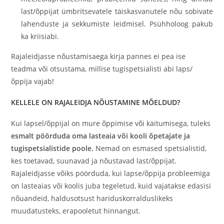
last/õppijat ümbritsevatele täiskasvanutele nõu sobivate
lahenduste ja sekkumiste leidmisel. Psühholoog pakub
ka kriisiabi.
Rajaleidjasse nõustamisaega kirja pannes ei pea ise
teadma või otsustama, millise tugispetsialisti abi laps/
õppija vajab!
KELLELE ON RAJALEIDJA NÕUSTAMINE MÕELDUD?
Kui lapsel/õppijal on mure õppimise või käitumisega, tuleks
esmalt pöörduda oma lasteaia või kooli õpetajate ja
tugispetsialistide poole.
Nemad on esmased spetsialistid,
kes toetavad, suunavad ja nõustavad last/õppijat.
Rajaleidjasse võiks pöörduda, kui lapse/õppija probleemiga
on lasteaias või koolis juba tegeletud, kuid vajatakse edasisi
nõuandeid, haldusotsust hariduskorralduslikeks
muudatusteks, erapooletut hinnangut.