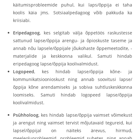
käitumisprobleemide puhul, kui laps/õppija ei taha
koolis käia jms. Sotsiaalpedagoog võib pakkuda ka
kriisiabi.
Eripedagoog
, kes selgitab välja õppetöös raskustesse
sattunud lapse/õppija arengu- ja õpioskuste taseme ja
annab nõu lapsele/õppijale jõukohaste õppemeetodite, -
materjalide ja keskkonna valikul. Samuti hindab
eripedagoog lapse/õppija koolivalmidust.
Logopeed
, kes hindab lapse/õppija kõne- ja
kommunikatsioonioskust ning annab soovitusi lapse/
õppija kõne arendamiseks ja sobiva suhtluskeskkonna
loomiseks. Samuti hindab logopeed lapse/õppija
koolivalmidust.
Psühholoog
, kes hindab lapse/õppija vaimset võimekust
ja arengut ning vaimset tervist mõjutavaid tegureid, kui
lapsel/õppijal on näiteks ärevus, hirmud,
meeleoluprobleemid, probleemid suhetes, ning annab