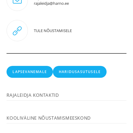
Opens
rajaleidja@harno.ee
in
your
application
TULE NÕUSTAMISELE
LAPSEVANEMALE
HARIDUSASUTUSELE
RAJALEIDJA KONTAKTID
KOOLIVÄLINE NÕUSTAMISMEESKOND