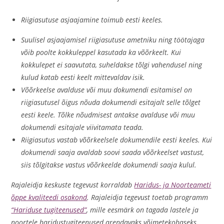
Riigiasutuse asjaajamine toimub eesti keeles.
Suulisel asjaajamisel riigiasutuse ametniku ning töötajaga
võib poolte kokkuleppel kasutada ka võõrkeelt. Kui
kokkulepet ei saavutata, suheldakse tõlgi vahendusel ning
kulud katab eesti keelt mittevaldav isik.
Võõrkeelse avalduse või muu dokumendi esitamisel on
riigiasutusel õigus nõuda dokumendi esitajalt selle tõlget
eesti keele. Tõlke nõudmisest antakse avalduse või muu
dokumendi esitajale viivitamata teada.
Riigiasutus vastab võõrkeelsele dokumendile eesti keeles. Kui
dokumendi saaja avaldab soovi saada võõrkeelset vastust,
siis tõlgitakse vastus võõrkeelde dokumendi saaja kulul.
Rajaleidja keskuste tegevust korraldab
Haridus- ja Noorteameti
õppe kvaliteedi osakond
. Rajaleidja tegevust toetab programm
“Hariduse tugiteenused”
, mille eesmärk on tagada lastele ja
noortele haridustugiteenused arendavaks võimetekohaseks