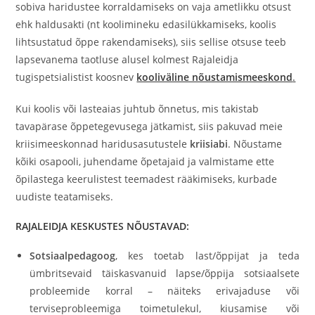
sobiva haridustee korraldamiseks on vaja ametlikku otsust
ehk haldusakti (nt koolimineku edasilükkamiseks, koolis
lihtsustatud õppe rakendamiseks), siis sellise otsuse teeb
lapsevanema taotluse alusel kolmest Rajaleidja
tugispetsialistist koosnev
kooliväline nõustamismeeskond
.
Kui koolis või lasteaias juhtub õnnetus, mis takistab
tavapärase õppetegevusega jätkamist, siis pakuvad meie
kriisimeeskonnad haridusasutustele
kriisiabi
. Nõustame
kõiki osapooli, juhendame õpetajaid ja valmistame ette
õpilastega keerulistest teemadest rääkimiseks, kurbade
uudiste teatamiseks.
RAJALEIDJA KESKUSTES NÕUSTAVAD:
Sotsiaalpedagoog
, kes toetab last/õppijat ja teda
ümbritsevaid täiskasvanuid lapse/õppija sotsiaalsete
probleemide korral – näiteks erivajaduse või
terviseprobleemiga toimetulekul, kiusamise või