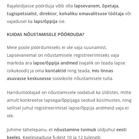
Rajaleidjasse pöörduja võib olla
lapsevanem, õpetaja,
tugispetsialist, direktor, kohaliku omavalitsuse töötaja
või
vajadusel ka
laps/õppija
ise.
KUIDAS NÕUSTAMISELE PÖÖRDUDA?
Meie poole pöördumiseks ei ole vaja suunamist.
Lapsevanemal on nõustamisele registreerimiseks vaja
märkida ära
lapse/õppija andmed
(vajalik on teada lapse
isikukoodi) ja oma
kontaktid
ning teada,
mis linnas
asuvasse keskusesse
sooviksite nõustamisele tulla.
Haridustöötajad on nõustamisele oodatud ka üldistes, mitte
ainult konkreetse lapsega/õppijaga seotud küsimustes, ning
sellisel juhul registreerimisel lapse/õppija andmeid vaja ei
ole.
Juhime tähelepanu, et
nõustamine toimub
üldjuhul
eesti
keeles
. Keeleseaduse §-dest 10 ja 12 tuleneb: